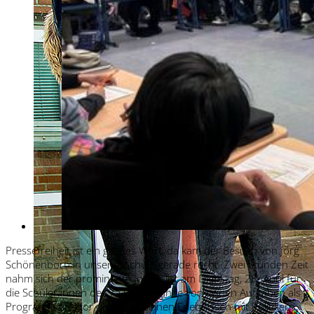
Pressefreiheit ist ein großes Wort, da kam der Besuch von Jörg
Schönenborn in unserer Schule gerade recht. Zwei Stunden Zeit
nahm sich der prominente Journalist am Dienstag, 28. April für
die Schüler:innen der 7a und erzählte von seinen Aufgaben als
Programmdirektor des WDR, seinen Erlebnissen mit Politikern