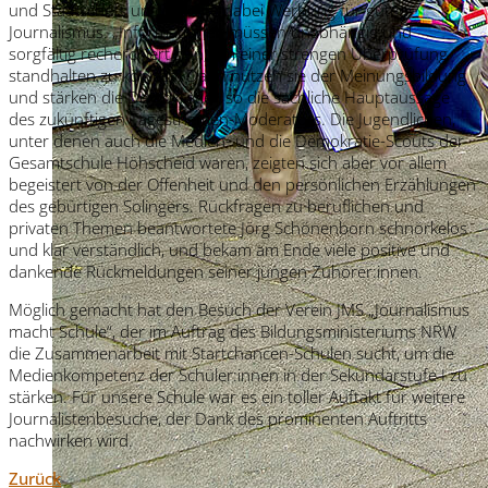
und Staatschefs und machte dabei Werbung für guten
Journalismus. „Informationen müssen unabhängig und
sorgfältig recherchiert sein, um einer strengen Überprüfung
standhalten zu können. Dann nützen sie der Meinungsbildung
und stärken die Demokratie“, so die sachliche Hauptaussage
des zukünftigen Tagesthemen-Moderators. Die Jugendlichen,
unter denen auch die Medien- und die Demokratie-Scouts der
Gesamtschule Höhscheid waren, zeigten sich aber vor allem
begeistert von der Offenheit und den persönlichen Erzählungen
des gebürtigen Solingers. Rückfragen zu beruflichen und
privaten Themen beantwortete Jörg Schönenborn schnörkelos
und klar verständlich, und bekam am Ende viele positive und
dankende Rückmeldungen seiner jungen Zuhörer:innen.
Möglich gemacht hat den Besuch der Verein JMS „Journalismus
macht Schule“, der im Auftrag des Bildungsministeriums NRW
die Zusammenarbeit mit Startchancen-Schulen sucht, um die
Medienkompetenz der Schüler:innen in der Sekundarstufe I zu
stärken. Für unsere Schule war es ein toller Auftakt für weitere
Journalistenbesuche, der Dank des prominenten Auftritts
nachwirken wird.
Zurück