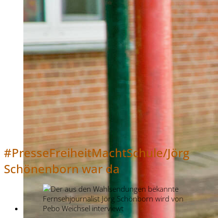
#PresseFreiheitMachtSchule/Jörg
Schönenborn war da