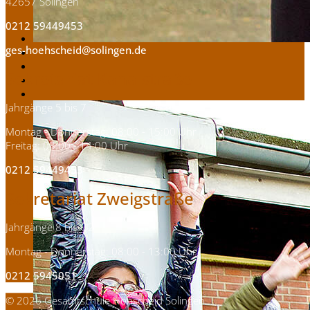
42657 Solingen
0212 59449453
ges-hoehscheid@solingen.de
Sekretariat Kanalstraße
Jahrgänge 5 bis 7
Montag - Donnerstag: 08:00 - 15:00 Uhr
Freitag: 08:00 - 14:00 Uhr
0212 59449453
Sekretariat Zweigstraße
Jahrgänge 8 bis Q2
Montag - Donnerstag: 08:00 - 13:00 Uhr
0212 5945051
© 2026 Gesamtschule Höhscheid Solingen