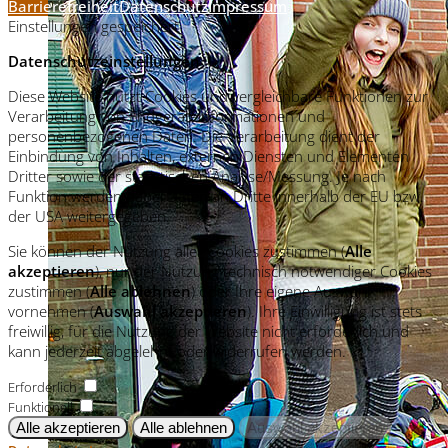
Barrierefreiheit
Datenschutz
Impressum
Einstellungen gespeichert
Datenschutzeinstellungen
Diese Website nutzt Cookies und vergleichbare Funktionen zur
Verarbeitung von Endgeräteinformationen und
personenbezogenen Daten. Die Verarbeitung dient der
Einbindung von Inhalten, externen Diensten und Elementen
Dritter sowie der statistischen Analyse/Messung. Je nach
Funktion werden dabei Daten an Dritte innerhalb der EU bzw.
der USA weitergegeben.
Sie können der Nutzung aller Cookies zustimmen (
Alle
akzeptieren
), nur der Nutzung technisch notwendiger Cookies
zustimmen (
Alle ablehnen
) oder Ihre eigene Auswahl
vornehmen (
Auswahl akzeptieren
). Ihre Einwilligung ist stets
freiwillig, für die Nutzung der Website nicht erforderlich und
kann jederzeit abgelehnt oder widerrufen werden.
Erforderlich
Funktionell