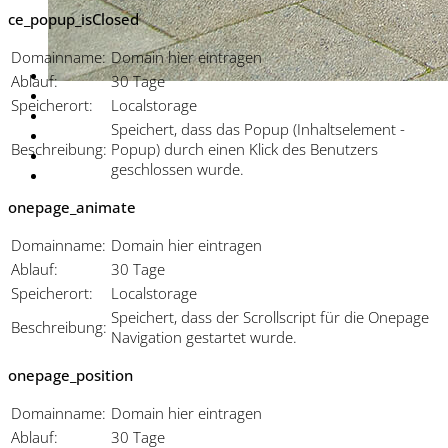
ce_popup_isClosed
Domainname:
Domain hier eintragen
Ablauf:
30 Tage
Speicherort:
Localstorage
Speichert, dass das Popup (Inhaltselement -
Beschreibung:
Popup) durch einen Klick des Benutzers
geschlossen wurde.
onepage_animate
Domainname:
Domain hier eintragen
Ablauf:
30 Tage
Speicherort:
Localstorage
Speichert, dass der Scrollscript für die Onepage
Beschreibung:
Navigation gestartet wurde.
onepage_position
Domainname:
Domain hier eintragen
Ablauf:
30 Tage