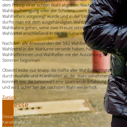
dem Prinzip einer echten Wahl abgeben. Nachdem die
Wahlbescheinigung oder der Schülerausweis bei den
Wahlhelfern vorgezeigt wurde und in der Liste abgehakt wurde
durfte man mit dem ausgehändigten Wahlzettel in die
Wahlkabine gehen, seine zwei Kreuze setzten ❌ und den
Wahlzettel anschließend in die Wahlurne stecken.
Nachdem alle Anwesenden der 582 Wahlberechtigten ihre
Wahlzettel in der Wahlurne versenkt haben, haben die
Wahlhelferinnen und Wahlhelfer mit der Auszählung der
Stimmen begonnen.
Obwohl leider nur knapp die Hälfte aller Wahlberechtigten
durch Ausfälle und Krankheiten an der Wahl teilnehmen
konnten war die Juniorwahl eine spannende Erfahrung für alle
und wird sicher bei der nächsten Wahl wiederholt.
Zurück
Adresse
Gesamtschule Höhscheid
Kanalstraße 20