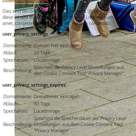
Datenschutz
Impressum
Dies sind Blindinhalte in jeglicher Hinsicht. Bitte ersetzen Sie
diese Inhalte durch Ihre eigenen Inhalte. Lorem ipsum dolor sit
amet, consectetuer adipiscing elit. Aenean commodo.
user_privacy_settings
Domainname:
Domain hier eintragen
Ablauf:
30 Tage
Speicherort:
Localstorage
Speichert die Privacy Level Einstellungen aus
Beschreibung:
dem Cookie Consent Tool "Privacy Manager".
user_privacy_settings_expires
Domainname:
Domain hier eintragen
Ablauf:
30 Tage
Speicherort:
Localstorage
Speichert die Speicherdauer der Privacy Level
Beschreibung:
Einstellungen aus dem Cookie Consent Tool
"Privacy Manager".