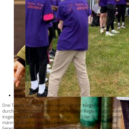
Drei Teams von uns waren beim Solinger Klingenlauf. Bei
durchwachsenem Wetter mit vereinzelten Regentropfen waren
insgesamt 33 Menschen unterwegs. Die 10er-Staffeln (Jugend
männlich, Jugend weiblich, Erwachsene) wurden von Familie
Fereq toll unterstützt. Im Lila-Outfit stachen wir mit unserem