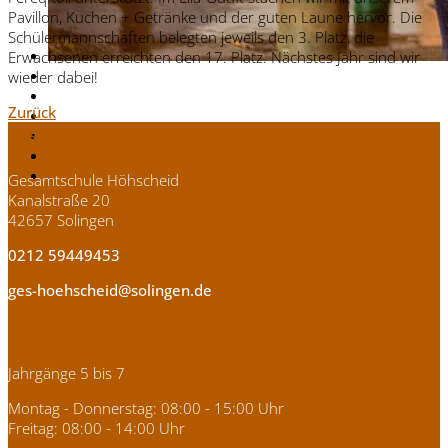
Pavillon, Kuchen + Getränke und der guten Laune hervor. Die
Schülermannschaften belegten jeweils den 3. Platz, die
Erwachsenen erreichten den 17. Platz. Nächstes Jahr sind wir
wieder dabei!
Zurück
Adresse
Gesamtschule Höhscheid
Kanalstraße 20
42657 Solingen
0212 59449453
ges-hoehscheid@solingen.de
Sekretariat Kanalstraße
Jahrgänge 5 bis 7
Montag - Donnerstag: 08:00 - 15:00 Uhr
Freitag: 08:00 - 14:00 Uhr