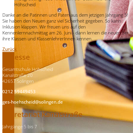
Danke an die Patinnen und Paten aus dem jetzigen Jahrgang 5!
Sie haben den Neuen ganz viel Sicherheit gegeben. So kann
Inklusion klappen. Wir freuen uns auf den
Kennenlernnachmittag am 26. Juni - dann lernen die neuen 5er
ihre Klassen und KlassenlehrerInnen kennen.
Zurück
Adresse
Gesamtschule Höhscheid
Kanalstraße 20
42657 Solingen
0212 59449453
ges-hoehscheid@solingen.de
Sekretariat Kanalstraße
Jahrgänge 5 bis 7