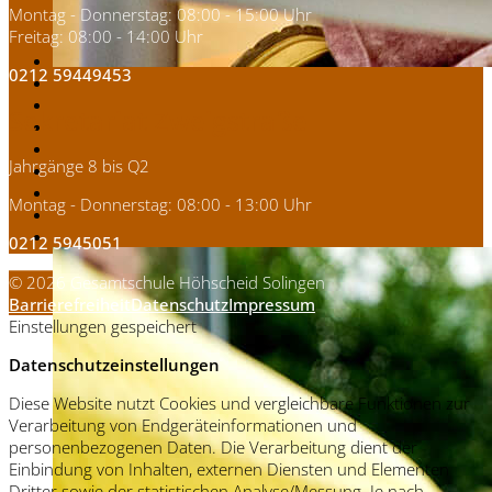
Montag - Donnerstag: 08:00 - 15:00 Uhr
Freitag: 08:00 - 14:00 Uhr
0212 59449453
Sekretariat Zweigstraße
Jahrgänge 8 bis Q2
Montag - Donnerstag: 08:00 - 13:00 Uhr
0212 5945051
© 2026 Gesamtschule Höhscheid Solingen
Barrierefreiheit
Datenschutz
Impressum
Einstellungen gespeichert
Datenschutzeinstellungen
Diese Website nutzt Cookies und vergleichbare Funktionen zur
Verarbeitung von Endgeräteinformationen und
personenbezogenen Daten. Die Verarbeitung dient der
Einbindung von Inhalten, externen Diensten und Elementen
Dritter sowie der statistischen Analyse/Messung. Je nach