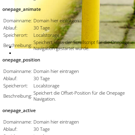
onepage_animate
Domainname:
Domain hier eintragen
Ablauf:
30 Tage
Speicherort:
Localstorage
Speichert, dass der Scrollscript für die Onepage
Beschreibung:
Navigation gestartet wurde.
onepage_position
Domainname:
Domain hier eintragen
Ablauf:
30 Tage
Speicherort:
Localstorage
Speichert die Offset-Position für die Onepage
Beschreibung:
Navigation.
onepage_active
Domainname:
Domain hier eintragen
Ablauf:
30 Tage