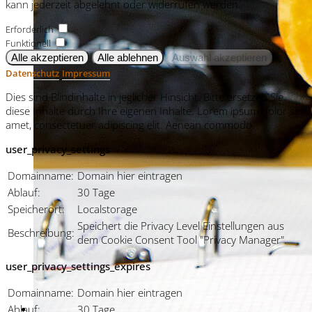
kann jederzeit abgelehnt oder widerrufen werden.
Erforderlich
Funktionell
Datenschutz
Impressum
Dies sind Blindinhalte in jeglicher Hinsicht. Bitte ersetzen Sie
diese Inhalte durch Ihre eigenen Inhalte. Lorem ipsum dolor sit
amet, consectetuer adipiscing elit. Aenean commodo.
user_privacy_settings
Domainname:
Domain hier eintragen
Ablauf:
30 Tage
Speicherort:
Localstorage
Speichert die Privacy Level Einstellungen aus
Beschreibung:
dem Cookie Consent Tool "Privacy Manager".
user_privacy_settings_expires
Domainname:
Domain hier eintragen
Ablauf:
30 Tage