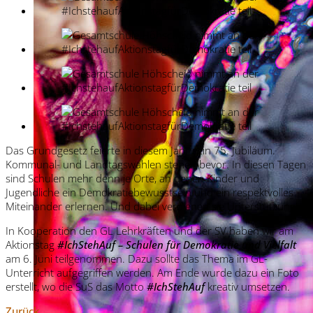
Das Grundgesetz feierte in diesem Jahr sein 75. Jubiläum.
Kommunal- und Landtagswahlen stehen bevor. In diesen Tagen
sind Schulen mehr denn je Orte, an denen Kinder und
Jugendliche ein Demokratiebewusstsein und ein respektvolles
Miteinander erlernen. Und dabei verdienen sie Unterstützung!
In Kooperation den GL Lehrkräften und der SV haben wir am
Aktionstag
#IchStehAuf – Schulen für Demokratie und Vielfalt
am 6. Juni teilgenommen. Dazu sollte das Thema im GL-
Unterricht aufgegriffen werden. Am Ende wurde dazu ein Foto
erstellt, wo die SuS das Motto
#IchStehAuf
kreativ umsetzen.
Zurück