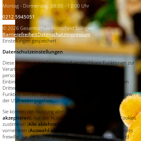
Montag - Donnerstag: 08:00 - 13:00 Uhr
0212 5945051
© 2026 Gesamtschule Höhscheid Solingen
Barrierefreiheit
Datenschutz
Impressum
Einstellungen gespeichert
Datenschutzeinstellungen
Diese Website nutzt Cookies und vergleichbare Funktionen zur
Verarbeitung von Endgeräteinformationen und
personenbezogenen Daten. Die Verarbeitung dient der
Einbindung von Inhalten, externen Diensten und Elementen
Dritter sowie der statistischen Analyse/Messung. Je nach
Funktion werden dabei Daten an Dritte innerhalb der EU bzw.
der USA weitergegeben.
Sie können der Nutzung aller Cookies zustimmen (
Alle
akzeptieren
), nur der Nutzung technisch notwendiger Cookies
zustimmen (
Alle ablehnen
) oder Ihre eigene Auswahl
vornehmen (
Auswahl akzeptieren
). Ihre Einwilligung ist stets
freiwillig, für die Nutzung der Website nicht erforderlich und