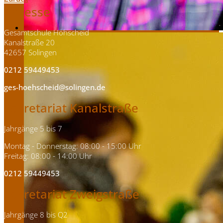
Adresse
Gesamtschule Höhscheid
Kanalstraße 20
42657 Solingen
0212 59449453
ges-hoehscheid@solingen.de
Sekretariat Kanalstraße
Jahrgänge 5 bis 7
Montag - Donnerstag: 08:00 - 15:00 Uhr
Freitag: 08:00 - 14:00 Uhr
0212 59449453
Sekretariat Zweigstraße
Jahrgänge 8 bis Q2