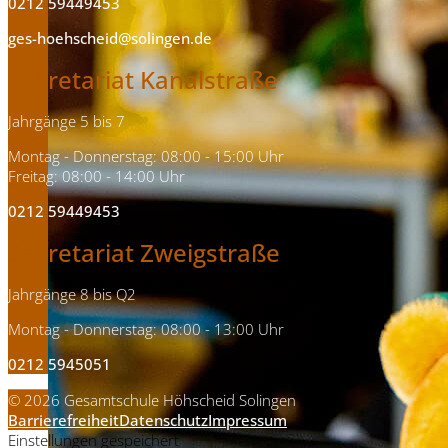
0212 59449453
ges-hoehscheid@solingen.de
Sekretariat Kanalstraße
Jahrgänge 5 bis 7
Montag - Donnerstag: 08:00 - 15:00 Uhr
Freitag: 08:00 - 14:00 Uhr
0212 59449453
Sekretariat Zweigstraße
Jahrgänge 8 bis Q2
Montag - Donnerstag: 08:00 - 13:00 Uhr
0212 5945051
© 2026 Gesamtschule Höhscheid Solingen
Barrierefreiheit
Datenschutz
Impressum
Einstellungen gespeichert