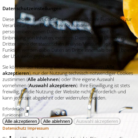
Datenschutzeinstellungen
Diese Website nutzt Cookies und vergleichbare Funktionen zur
Verarbeitung von Endgeräteinformationen und
personenbezogenen Daten. Die Verarbeitung dient der
Einbindung von Inhalten, externen Diensten und Elementen
Dritter sowie der statistischen Analyse/Messung. Je nach
Funktion werden dabei Daten an Dritte innerhalb der EU bzw.
der USA weitergegeben.
Sie können der Nutzung aller Cookies zustimmen (
Alle
akzeptieren
), nur der Nutzung technisch notwendiger Cookies
zustimmen (
Alle ablehnen
) oder Ihre eigene Auswahl
vornehmen (
Auswahl akzeptieren
). Ihre Einwilligung ist stets
freiwillig, für die Nutzung der Website nicht erforderlich und
kann jederzeit abgelehnt oder widerrufen werden.
Erforderlich
Funktionell
Datenschutz
Impressum