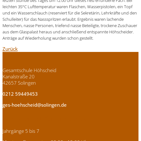
letzten Stunde des Tages um 12:00 Uhr dieses neu erfundene Fach. Bei
leichten 35°C Lufttemperatur waren Flaschen, Wasserpistolen, ein Topf
und ein Wasserschlauch (reserviert für die Sekretärin, Lehrkräfte und den
Schulleiter) für das Nassspritzen erlaubt. Ergebnis waren lachende
Menschen, nasse Personen, triefend nasse Beteiligte, trockene Zuschauer
aus dem Glaspalast heraus und anschließend entspannte Höhscheider.
Anträge auf Wiederholung wurden schon gestellt.
Zurück
Adresse
Gesamtschule Höhscheid
Kanalstraße 20
42657 Solingen
0212 59449453
ges-hoehscheid@solingen.de
Sekretariat Kanalstraße
Jahrgänge 5 bis 7